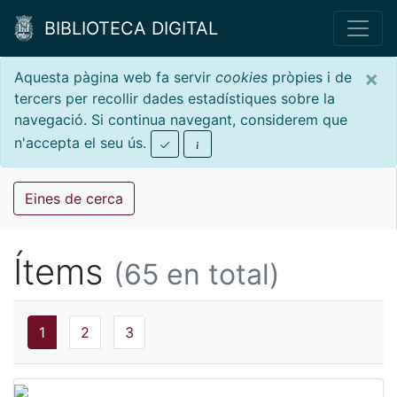
BIBLIOTECA DIGITAL
×
Aquesta pàgina web fa servir
cookies
pròpies i de
tercers per recollir dades estadístiques sobre la
navegació. Si continua navegant, considerem que
n'accepta el seu ús.
Eines de cerca
Ítems
(65 en total)
1
2
3