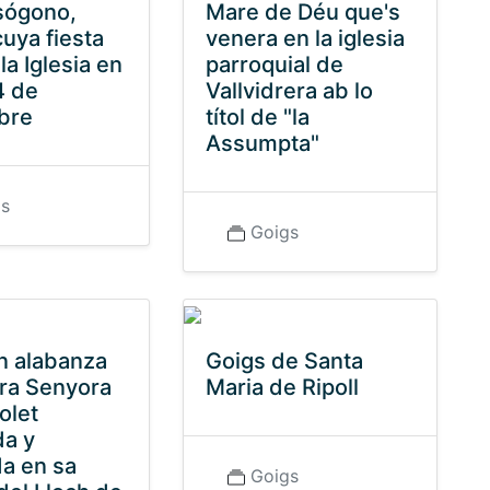
sógono,
Mare de Déu que's
cuya fiesta
venera en la iglesia
la Iglesia en
parroquial de
4 de
Vallvidrera ab lo
bre
títol de "la
Assumpta"
gs
Goigs
n alabanza
Goigs de Santa
ra Senyora
Maria de Ripoll
olet
a y
a en sa
Goigs