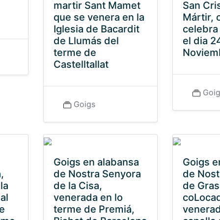
martir Sant Mamet
San Cri
que se venera en la
Mártir, 
Iglesia de Bacardit
celebra 
de Llumás del
el dia 2
terme de
Noviem
Castelltallat
Goi
Goigs
Goigs en alabansa
Goigs e
,
de Nostra Senyora
de Nost
la
de la Cisa,
de Gras
al
venerada en lo
coLocad
re
terme de Premiá,
venerad