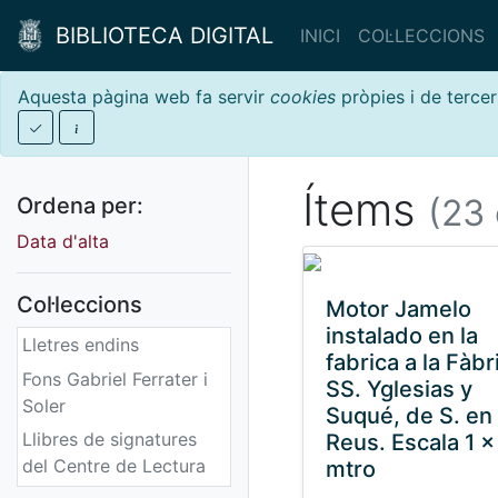
BIBLIOTECA DIGITAL
INICI
COL·LECCIONS
Aquesta pàgina web fa servir
cookies
pròpies i de tercer
Ítems
(23 
Ordena per:
Data d'alta
Col·leccions
Motor Jamelo
instalado en la
Lletres endins
fabrica a la Fàbr
Fons Gabriel Ferrater i
SS. Yglesias y
Soler
Suqué, de S. en
Llibres de signatures
Reus. Escala 1 x
del Centre de Lectura
mtro