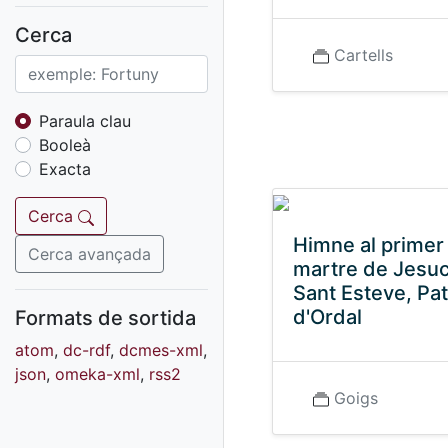
Fons sonor de Ràdio
Reus
Cerca
Cartells
Cartells
Fons audiovisual
Fons local
Paraula clau
Booleà
Fons sonor
Exacta
Goigs
Fons fotogràfic
Cerca
Fons d'art
Himne al primer
Cerca avançada
martre de Jesuc
Sant Esteve, Pa
d'Ordal
Formats de sortida
atom
,
dc-rdf
,
dcmes-xml
,
json
,
omeka-xml
,
rss2
Goigs