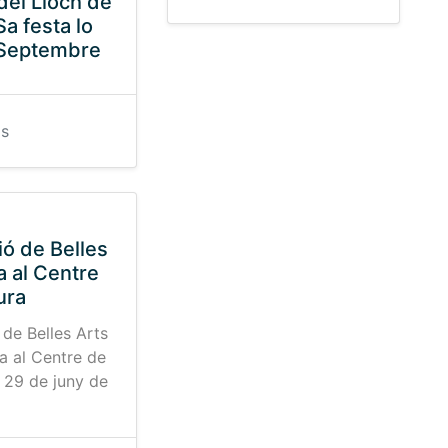
del Lloch de
a festa lo
 Septembre
gs
ió de Belles
a al Centre
ura
 de Belles Arts
a al Centre de
l 29 de juny de