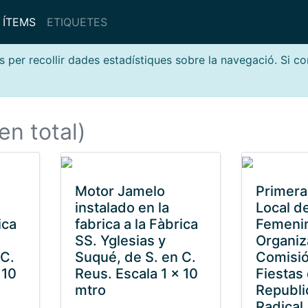
ÍTEMS
ETIQUETES
s per recollir dades estadístiques sobre la navegació. Si c
en total)
Motor Jamelo
Primera
instalado en la
Local d
ica
fabrica a la Fàbrica
Femeni
SS. Yglesias y
Organiz
 C.
Suqué, de S. en C.
Comisi
 10
Reus. Escala 1 x 10
Fiestas
mtro
Republi
Radical