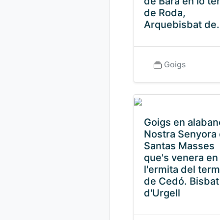
de Bará en lo t
de Roda,
Arquebisbat de.
Goigs
Goigs en alaban
Nostra Senyora
Santas Masses
que's venera en
l'ermita del ter
de Cedó. Bisbat
d'Urgell