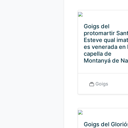
Goigs del
protomartir San
Esteve qual ima
es venerada en 
capella de
Montanyá de N
Goigs
Goigs del Glorió