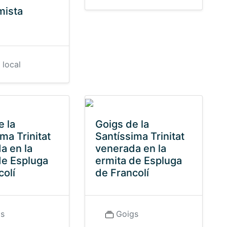
mista
à
 local
e la
Goigs de la
ma Trinitat
Santíssima Trinitat
a en la
venerada en la
de Espluga
ermita de Espluga
colí
de Francolí
gs
Goigs