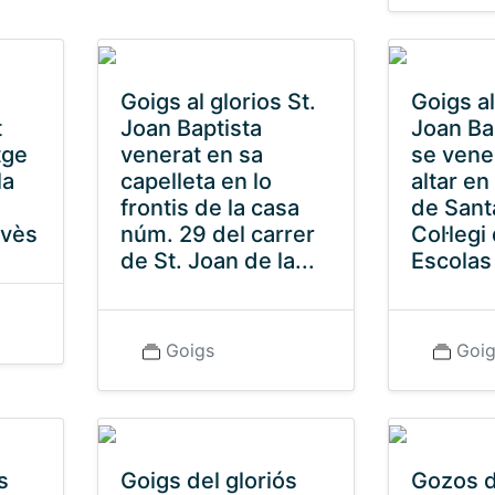
Goigs al glorios St.
Goigs al
t
Joan Baptista
Joan Ba
tge
venerat en sa
se vene
la
capelleta en lo
altar en
frontis de la casa
de Sant
avès
núm. 29 del carrer
Col·legi
de St. Joan de la...
Escolas 
Goigs
Goi
s
Goigs del gloriós
Gozos d