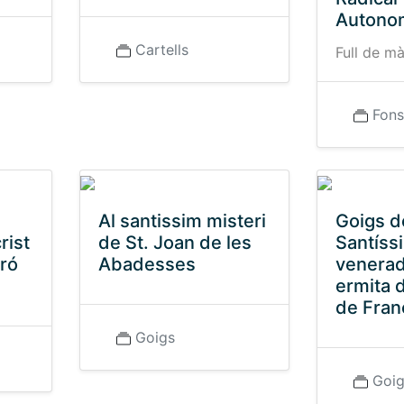
Autono
Cartells
Full de m
Fons
Al santissim misteri
Goigs d
rist
de St. Joan de les
Santíssi
tró
Abadesses
venerad
ermita 
de Fran
Goigs
Goi