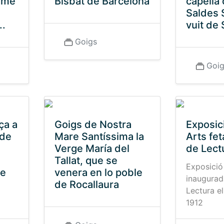
erme
Bisbat de Barcelona
capella 
Saldes S
..
vuit de
Goigs
Goi
ça a
Goigs de Nostra
Exposic
 de
Mare Santíssima la
Arts fet
Verge María del
de Lect
Tallat, que se
Exposició
me
venera en lo poble
inaugurad
de Rocallaura
Lectura e
1912