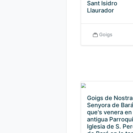
Sant Isidro
Llaurador
Goigs
Goigs de Nostra
Senyora de Bará
que's venera en 
antigua Parroqui
Iglesia de S. Pe