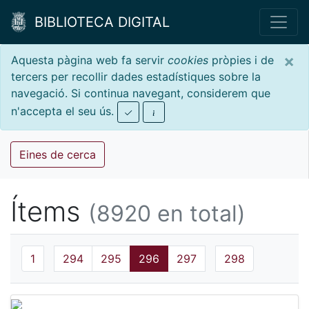
BIBLIOTECA DIGITAL
×
Aquesta pàgina web fa servir
cookies
pròpies i de
tercers per recollir dades estadístiques sobre la
navegació. Si continua navegant, considerem que
n'accepta el seu ús.
Eines de cerca
Ítems
(8920 en total)
1
294
295
296
297
298