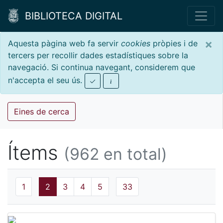
BIBLIOTECA DIGITAL
×
Aquesta pàgina web fa servir
cookies
pròpies i de
tercers per recollir dades estadístiques sobre la
navegació. Si continua navegant, considerem que
n'accepta el seu ús.
Eines de cerca
Ítems
(962 en total)
1
2
3
4
5
33