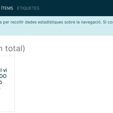
ÍTEMS
ETIQUETES
s per recollir dades estadístiques sobre la navegació. Si c
n total)
l vi
 DO
ó
e