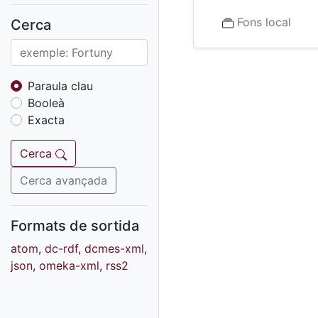
Fons sonor de Ràdio
Reus
Fons local
Cerca
Cartells
Fons audiovisual
Fons local
Paraula clau
Booleà
Fons sonor
Exacta
Goigs
Fons fotogràfic
Cerca
Fons d'art
Cerca avançada
Formats de sortida
atom
,
dc-rdf
,
dcmes-xml
,
json
,
omeka-xml
,
rss2