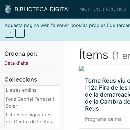
BIBLIOTECA DIGITAL
INICI
COL·LECCIONS
Aquesta pàgina web fa servir
cookies
pròpies i de tercer
Ítems
(1 e
Ordena per:
Data d'alta
Col·leccions
Torna Reus viu e
: 12a Fira de les
Lletres endins
de la demarcaci
Fons Gabriel Ferrater i
de la Cambra d
Soler
Reus
Llibres de signatures
Programa de mà
del Centre de Lectura