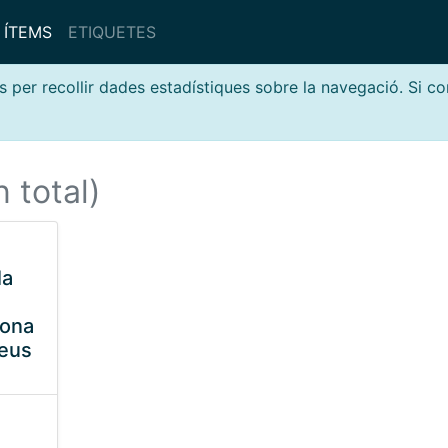
ÍTEMS
ETIQUETES
s per recollir dades estadístiques sobre la navegació. Si c
n total)
la
rona
Reus