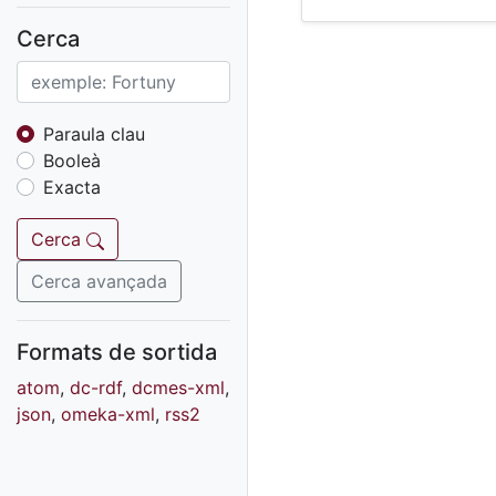
Fons sonor de Ràdio
Reus
Cerca
Cartells
Fons audiovisual
Fons local
Paraula clau
Booleà
Fons sonor
Exacta
Goigs
Fons fotogràfic
Cerca
Fons d'art
Cerca avançada
Formats de sortida
atom
,
dc-rdf
,
dcmes-xml
,
json
,
omeka-xml
,
rss2