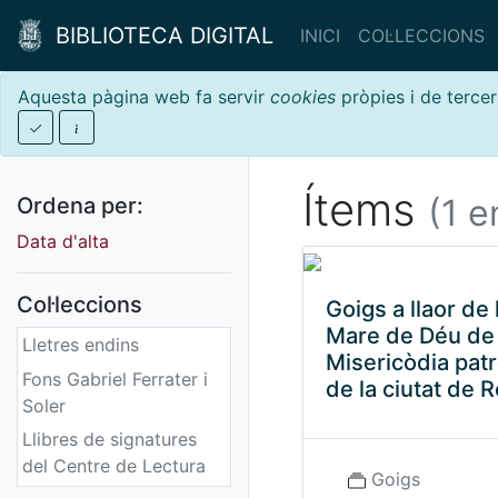
BIBLIOTECA DIGITAL
INICI
COL·LECCIONS
Aquesta pàgina web fa servir
cookies
pròpies i de tercer
Ítems
(1 e
Ordena per:
Data d'alta
Col·leccions
Goigs a llaor de 
Mare de Déu de
Lletres endins
Misericòdia pat
Fons Gabriel Ferrater i
de la ciutat de 
Soler
Llibres de signatures
del Centre de Lectura
Goigs