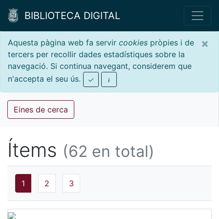
BIBLIOTECA DIGITAL
×
Aquesta pàgina web fa servir
cookies
pròpies i de
tercers per recollir dades estadístiques sobre la
navegació. Si continua navegant, considerem que
n'accepta el seu ús.
Eines de cerca
Ítems
(62 en total)
1
2
3