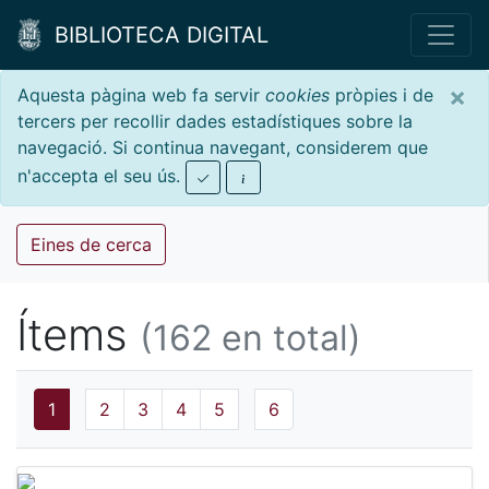
BIBLIOTECA DIGITAL
×
Aquesta pàgina web fa servir
cookies
pròpies i de
tercers per recollir dades estadístiques sobre la
navegació. Si continua navegant, considerem que
n'accepta el seu ús.
Eines de cerca
Ítems
(162 en total)
1
2
3
4
5
6