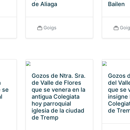
de Aliaga
Bailen
Goigs
Goi
Gozos de Ntra. Sra.
Gozos d
n
de Valle de Flores
del Vall
e se
que se venera en la
que se 
l
antigua Colegiata
insigne 
hoy parroquial
Colegiat
iglesia de la ciudad
de Tre
de Tremp