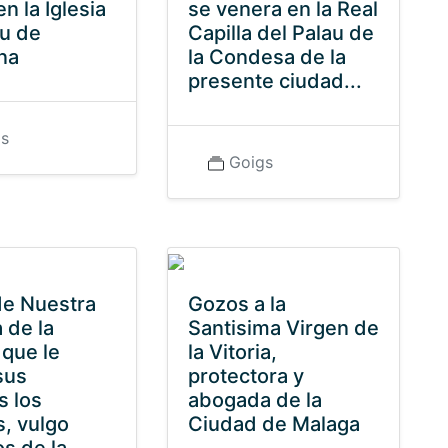
n la Iglesia
se venera en la Real
au de
Capilla del Palau de
na
la Condesa de la
presente ciudad...
gs
Goigs
e Nuestra
Gozos a la
 de la
Santisima Virgen de
 que le
la Vitoria,
sus
protectora y
s los
abogada de la
s, vulgo
Ciudad de Malaga