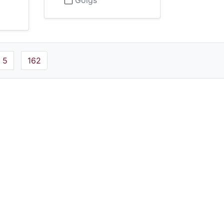
Goigs
5
162