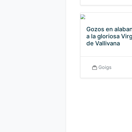
Gozos en alaba
a la gloriosa Vir
de Vallivana
Goigs