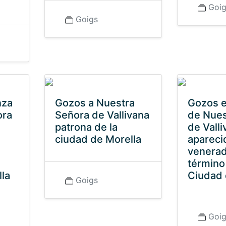
Goi
Goigs
nza
Gozos a Nuestra
Gozos e
ora
Señora de Vallivana
de Nues
patrona de la
de Valli
ciudad de Morella
apareci
venerad
término
la
Ciudad 
Goigs
Goi