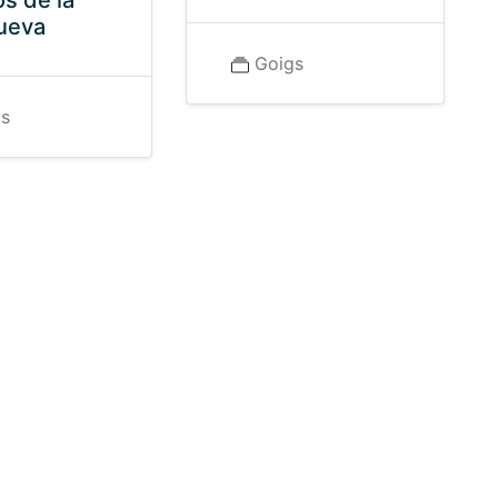
os de la
ueva
Goigs
gs