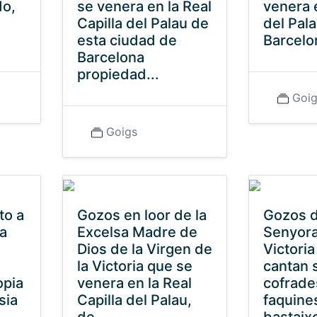
do,
se venera en la Real
venera e
Capilla del Palau de
del Pal
esta ciudad de
Barcelo
Barcelona
propiedad...
Goi
Goigs
to a
Gozos en loor de la
Gozos d
ra
Excelsa Madre de
Senyora
Dios de la Virgen de
Victoria
la Victoria que se
cantan 
opia
venera en la Real
cofrade
sia
Capilla del Palau,
faquine