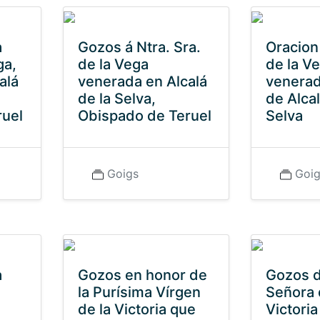
a
Gozos á Ntra. Sra.
Oracion 
ga,
de la Vega
de la V
alá
venerada en Alcalá
venerada
de la Selva,
de Alcal
ruel
Obispado de Teruel
Selva
Goigs
Goi
a
Gozos en honor de
Gozos d
la Purísima Vírgen
Señora 
de la Victoria que
Victoria