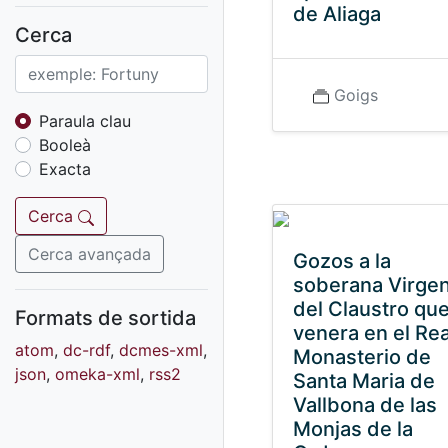
Fons sonor de Ràdio
de Aliaga
Reus
Cerca
Cartells
Fons audiovisual
Goigs
Fons local
Paraula clau
Booleà
Fons sonor
Exacta
Goigs
Fons fotogràfic
Cerca
Fons d'art
Cerca avançada
Gozos a la
soberana Virge
del Claustro qu
Formats de sortida
venera en el Rea
atom
,
dc-rdf
,
dcmes-xml
,
Monasterio de
json
,
omeka-xml
,
rss2
Santa Maria de
Vallbona de las
Monjas de la