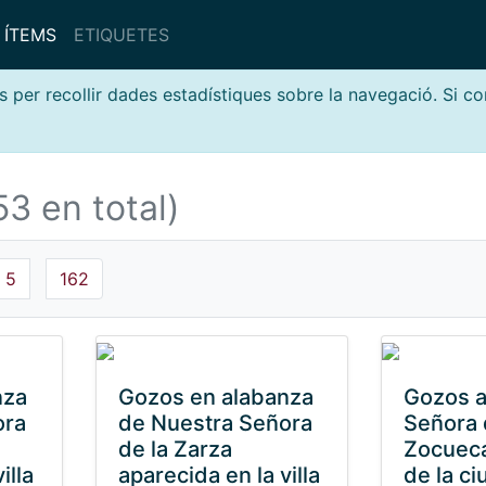
ÍTEMS
ETIQUETES
s per recollir dades estadístiques sobre la navegació. Si c
3 en total)
5
162
nza
Gozos en alabanza
Gozos a
ora
de Nuestra Señora
Señora 
de la Zarza
Zocueca
illa
aparecida en la villa
de la c