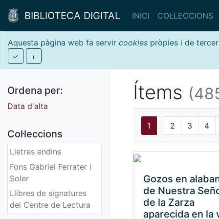
BIBLIOTECA DIGITAL
INICI
COL·LECCIONS
Aquesta pàgina web fa servir
cookies
pròpies i de tercer
Ítems
(485
Ordena per:
Data d'alta
1
2
3
4
Col·leccions
Lletres endins
Fons Gabriel Ferrater i
Gozos en alaba
Soler
de Nuestra Señ
Llibres de signatures
de la Zarza
del Centre de Lectura
aparecida en la v