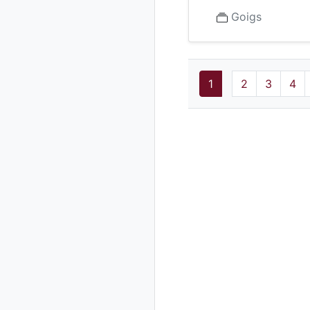
Goigs
1
2
3
4