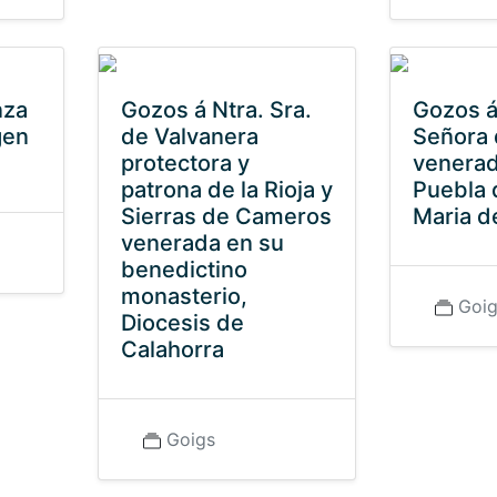
nza
Gozos á Ntra. Sra.
Gozos á
gen
de Valvanera
Señora 
protectora y
venerad
patrona de la Rioja y
Puebla 
Sierras de Cameros
Maria d
venerada en su
benedictino
monasterio,
Goi
Diocesis de
Calahorra
Goigs