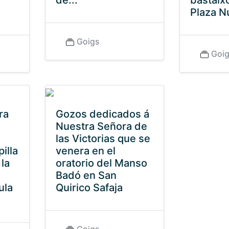
de...
bastaix
Plaza N
Goigs
Goi
ra
Gozos dedicados á
Nuestra Señora de
las Victorias que se
illa
venera en el
la
oratorio del Manso
Badó en San
ula
Quirico Safaja