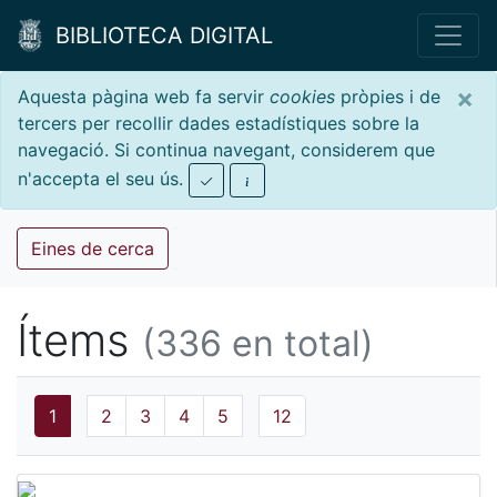
BIBLIOTECA DIGITAL
×
Aquesta pàgina web fa servir
cookies
pròpies i de
tercers per recollir dades estadístiques sobre la
navegació. Si continua navegant, considerem que
n'accepta el seu ús.
Eines de cerca
Ítems
(336 en total)
1
2
3
4
5
12