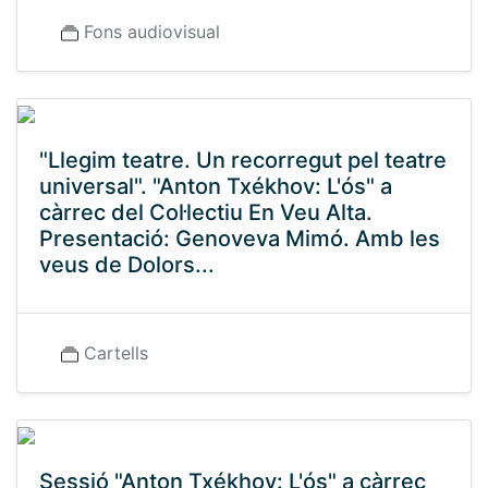
Fons audiovisual
"Llegim teatre. Un recorregut pel teatre
universal". "Anton Txékhov: L'ós" a
càrrec del Col·lectiu En Veu Alta.
Presentació: Genoveva Mimó. Amb les
veus de Dolors...
Cartells
Sessió "Anton Txékhov: L'ós" a càrrec