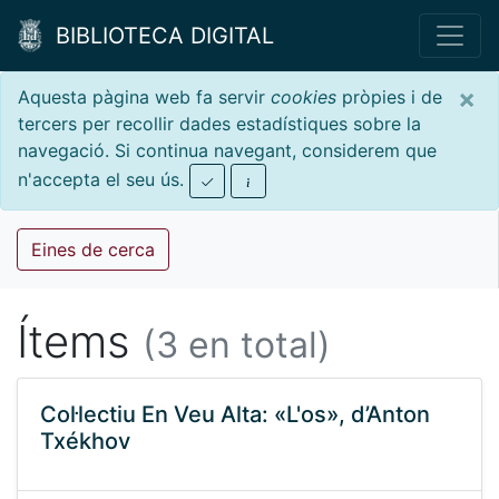
BIBLIOTECA DIGITAL
×
Aquesta pàgina web fa servir
cookies
pròpies i de
tercers per recollir dades estadístiques sobre la
navegació. Si continua navegant, considerem que
n'accepta el seu ús.
Eines de cerca
Ítems
(3 en total)
Col·lectiu En Veu Alta: «L'os», d’Anton
Txékhov