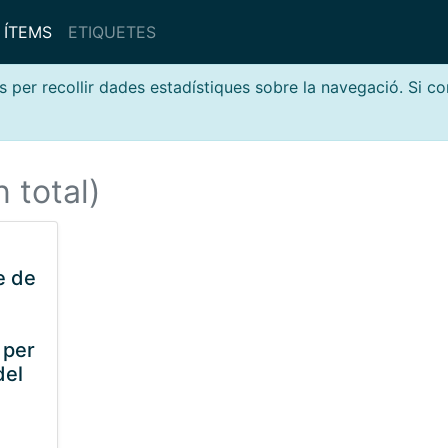
ÍTEMS
ETIQUETES
s per recollir dades estadístiques sobre la navegació. Si c
n total)
e de
 per
del