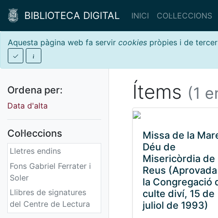
BIBLIOTECA DIGITAL
INICI
COL·LECCIONS
Aquesta pàgina web fa servir
cookies
pròpies i de tercer
Ítems
(1 e
Ordena per:
Data d'alta
Col·leccions
Missa de la Mar
Déu de
Lletres endins
Misericòrdia de
Fons Gabriel Ferrater i
Reus (Aprovada
Soler
la Congregació 
Llibres de signatures
culte diví, 15 de
del Centre de Lectura
juliol de 1993)