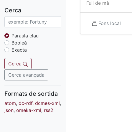
Fons sonor de Ràdio
Full de mà
Reus
Cerca
Cartells
Fons local
Fons audiovisual
Fons local
Paraula clau
Booleà
Fons sonor
Exacta
Goigs
Fons fotogràfic
Cerca
Fons d'art
Cerca avançada
Formats de sortida
atom
,
dc-rdf
,
dcmes-xml
,
json
,
omeka-xml
,
rss2