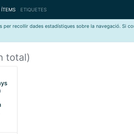
ÍTEMS
ETIQUETES
s per recollir dades estadístiques sobre la navegació. Si c
n total)
nys
m
n
,