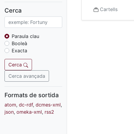
Fons sonor de Ràdio
Reus
Cartells
Cerca
Cartells
Fons audiovisual
Fons local
Paraula clau
Booleà
Fons sonor
Exacta
Goigs
Fons fotogràfic
Cerca
Fons d'art
Cerca avançada
Formats de sortida
atom
,
dc-rdf
,
dcmes-xml
,
json
,
omeka-xml
,
rss2