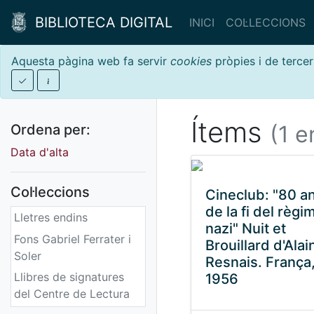
BIBLIOTECA DIGITAL
INICI
COL·LECCIONS
Aquesta pàgina web fa servir
cookies
pròpies i de tercer
Ítems
(1 e
Ordena per:
Data d'alta
Col·leccions
Cineclub: "80 a
de la fi del règi
Lletres endins
nazi" Nuit et
Fons Gabriel Ferrater i
Brouillard d'Alai
Soler
Resnais. França
Llibres de signatures
1956
del Centre de Lectura