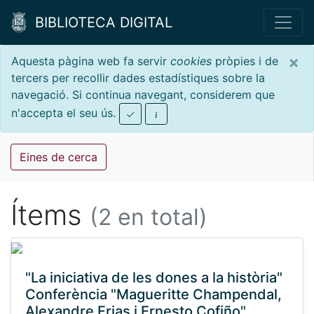
BIBLIOTECA DIGITAL
×
Aquesta pàgina web fa servir
cookies
pròpies i de
tercers per recollir dades estadístiques sobre la
navegació. Si continua navegant, considerem que
n'accepta el seu ús.
Eines de cerca
Ítems
(2 en total)
"La iniciativa de les dones a la història"
Conferència "Magueritte Champendal,
Alexandre Frias i Ernesto Cofiño"