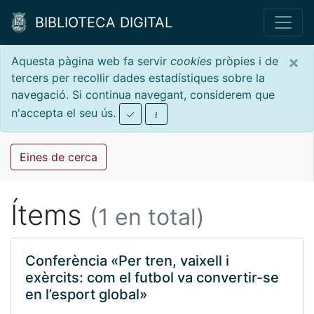
BIBLIOTECA DIGITAL
×
Aquesta pàgina web fa servir
cookies
pròpies i de
tercers per recollir dades estadístiques sobre la
navegació. Si continua navegant, considerem que
n'accepta el seu ús.
Eines de cerca
Ítems
(1 en total)
Conferència «Per tren, vaixell i
exèrcits: com el futbol va convertir-se
en l’esport global»